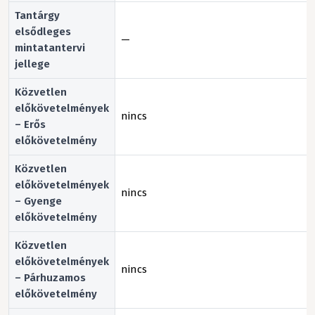
Tantárgy
elsődleges
—
mintatantervi
jellege
Közvetlen
előkövetelmények
nincs
– Erős
előkövetelmény
Közvetlen
előkövetelmények
nincs
– Gyenge
előkövetelmény
Közvetlen
előkövetelmények
nincs
– Párhuzamos
előkövetelmény