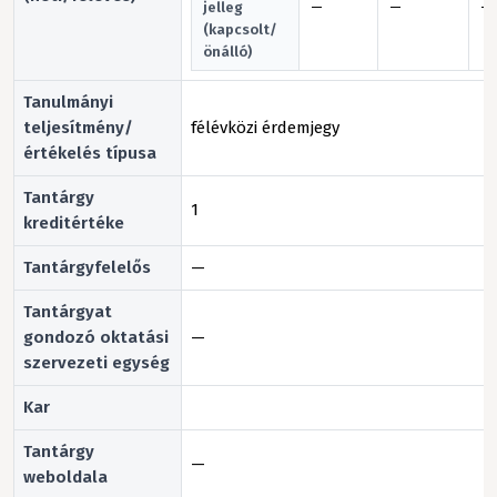
jelleg
—
—
—
(kapcsolt/
önálló)
Tanulmányi
teljesítmény/
félévközi érdemjegy
értékelés típusa
Tantárgy
1
kreditértéke
Tantárgyfelelős
—
Tantárgyat
gondozó oktatási
—
szervezeti egység
Kar
Tantárgy
—
weboldala