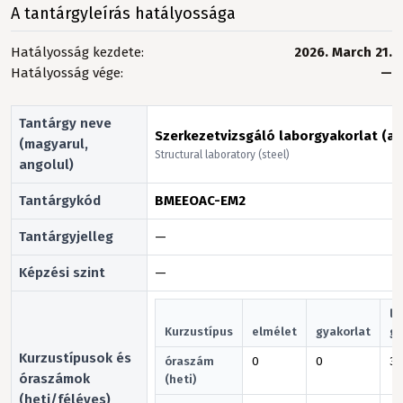
A tantárgyleírás hatályossága
Hatályosság kezdete:
2026. March 21.
Hatályosság vége:
—
Tantárgy neve
Szerkezetvizsgáló laborgyakorlat (ac
(magyarul,
Structural laboratory (steel)
angolul)
Tantárgykód
BMEEOAC-EM2
Tantárgyjelleg
—
Képzési szint
—
la
Kurzustípus
elmélet
gyakorlat
gy
Kurzustípusok és
óraszám
0
0
3
óraszámok
(heti)
(heti/féléves)