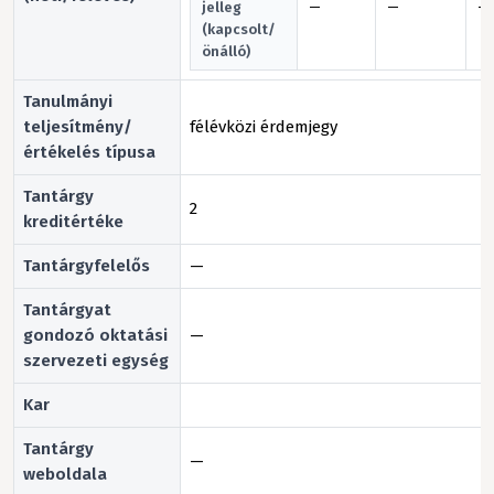
jelleg
—
—
—
(kapcsolt/
önálló)
Tanulmányi
teljesítmény/
félévközi érdemjegy
értékelés típusa
Tantárgy
2
kreditértéke
Tantárgyfelelős
—
Tantárgyat
gondozó oktatási
—
szervezeti egység
Kar
Tantárgy
—
weboldala