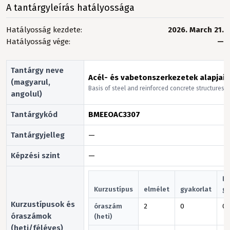
A tantárgyleírás hatályossága
Hatályosság kezdete:
2026. March 21.
Hatályosság vége:
—
Tantárgy neve
Acél- és vabetonszerkezetek alapjai
(magyarul,
Basis of steel and reinforced concrete structures
angolul)
Tantárgykód
BMEEOAC3307
Tantárgyjelleg
—
Képzési szint
—
la
Kurzustípus
elmélet
gyakorlat
gy
Kurzustípusok és
óraszám
2
0
0
óraszámok
(heti)
(heti/féléves)