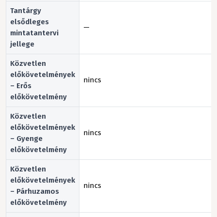
Tantárgy
elsődleges
—
mintatantervi
jellege
Közvetlen
előkövetelmények
nincs
– Erős
előkövetelmény
Közvetlen
előkövetelmények
nincs
– Gyenge
előkövetelmény
Közvetlen
előkövetelmények
nincs
– Párhuzamos
előkövetelmény